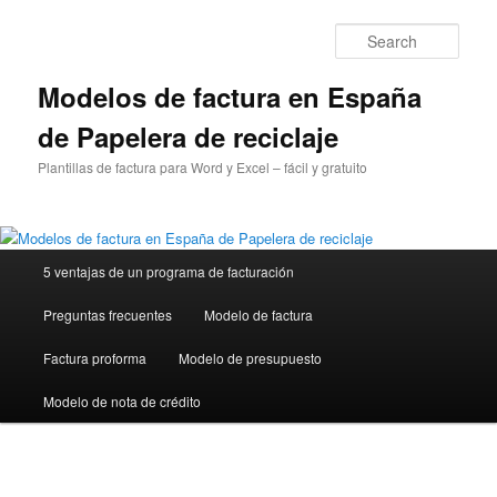
Sear
Modelos de factura en España
de Papelera de reciclaje
Plantillas de factura para Word y Excel – fácil y gratuito
Main
5 ventajas de un programa de facturación
Skip
menu
Preguntas frecuentes
Modelo de factura
to
Factura proforma
Modelo de presupuesto
primary
Modelo de nota de crédito
content