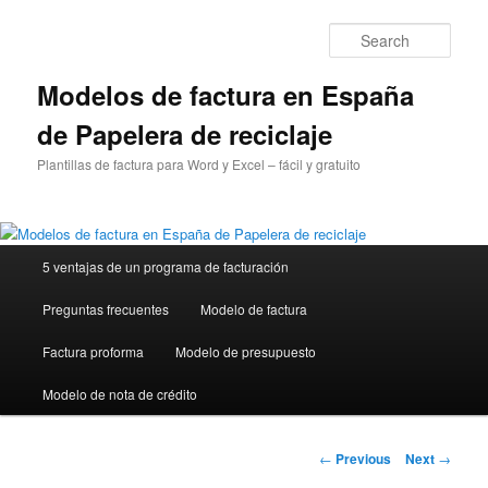
Sear
Modelos de factura en España
de Papelera de reciclaje
Plantillas de factura para Word y Excel – fácil y gratuito
Main
5 ventajas de un programa de facturación
Skip
menu
Preguntas frecuentes
Modelo de factura
to
Factura proforma
Modelo de presupuesto
primary
Modelo de nota de crédito
content
Post
←
Previous
Next
→
navigation