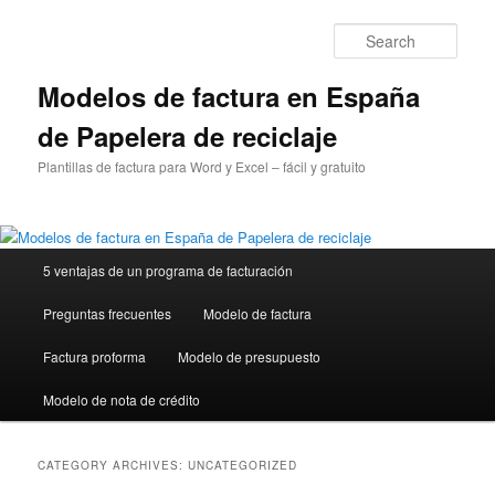
Sear
Modelos de factura en España
de Papelera de reciclaje
Plantillas de factura para Word y Excel – fácil y gratuito
Main
5 ventajas de un programa de facturación
Skip
Skip
menu
Preguntas frecuentes
Modelo de factura
to
to
Factura proforma
Modelo de presupuesto
primary
secondary
Modelo de nota de crédito
content
content
CATEGORY ARCHIVES:
UNCATEGORIZED