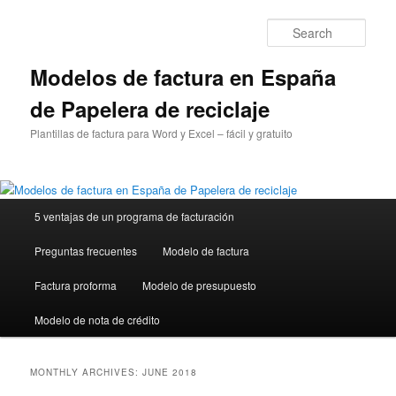
Sear
Modelos de factura en España
de Papelera de reciclaje
Plantillas de factura para Word y Excel – fácil y gratuito
Main
5 ventajas de un programa de facturación
Skip
Skip
menu
Preguntas frecuentes
Modelo de factura
to
to
Factura proforma
Modelo de presupuesto
primary
secondary
Modelo de nota de crédito
content
content
MONTHLY ARCHIVES:
JUNE 2018